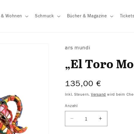
t & Wohnen
Schmuck
Bücher & Magazine
Ticket
ars mundi
„El Toro Mo
Normaler
135,00 €
Preis
Inkl. Steuern.
Versand
wird beim Che
Anzahl
Verringere
Erhöhe
die
die