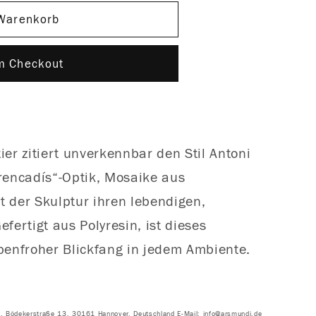
 Warenkorb
um Checkout
ier zitiert unverkennbar den Stil Antoni
Trencadís“-Optik, Mosaike aus
t der Skulptur ihren lebendigen,
fertigt aus Polyresin, ist dieses
rbenfroher Blickfang in jedem Ambiente.
H, Bödekerstraße 13, 30161 Hannover, Deutschland E-Mail: info@arsmundi.de