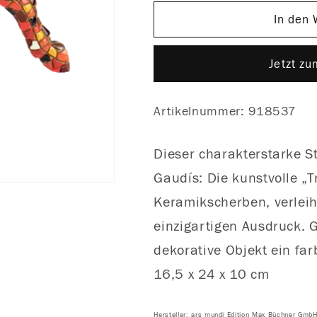
Menge
Menge
für
für
In den
„El
„El
Toro
Toro
Jetzt z
Mosaico“
Mosaico“
Artikelnummer: 918537
Dieser charakterstarke St
Gaudís: Die kunstvolle „
Keramikscherben, verleih
einzigartigen Ausdruck. Ge
dekorative Objekt ein fa
16,5 x 24 x 10 cm
Hersteller: ars mundi Edition Max Büchner Gmb