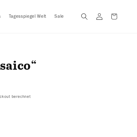
Warenkorb
Einloggen
s
Tagesspiegel Welt
Sale
saico“
ckout berechnet