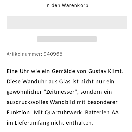
für
für
In den Warenkorb
Wanduhr
Wanduhr
„Bauerngarten“
„Bauerngarten“
(1905-
(1905-
1907)
1907)
Artikelnummer: 940965
Eine Uhr wie ein Gemälde von Gustav Klimt.
Diese Wanduhr aus Glas ist nicht nur ein
gewöhnlicher "Zeitmesser", sondern ein
ausdrucksvolles Wandbild mit besonderer
Funktion! Mit Quarzuhrwerk. Batterien AA
im Lieferumfang nicht enthalten.