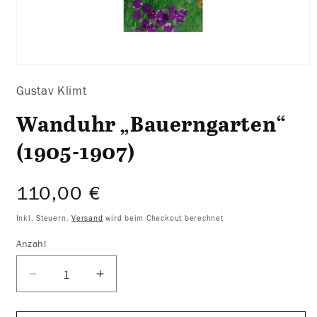
Medien
1
Gustav Klimt
in
Modal
öffnen
Wanduhr „Bauerngarten“
(1905-1907)
Normaler
110,00 €
Preis
Inkl. Steuern.
Versand
wird beim Checkout berechnet
Anzahl
Verringere
Erhöhe
die
die
Menge
Menge